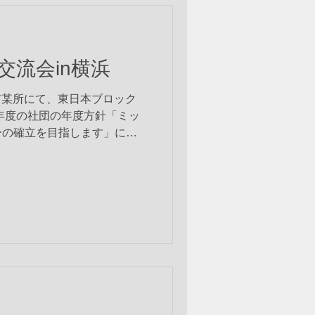
交流会in横浜
浜市某所にて、東日本ブロック
年度の社団の年度方針「ミッ
ーの確立を目指します」に基
した。 2035年人口予測の
介護人口からどのくらいの顧