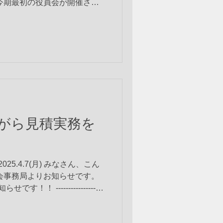
、今期最初の役員会が開催され
議長)、笠木、名田、川端、水
欠席者)：...
がら見積実務を
5.4.7(月) みなさん、こん
会事務局よりお知らせです。
！ -------------------