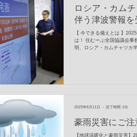
ロシア・カムチ
伴う津波警報を
【 今できる備えとは 】2025
は！ 住むーぶ全国協議会事務局
明、ロシア・カムチャツカ半
巨大地震が発生しました。震
津波の発生が懸念され、日本を
2025年6月11日
読了時間: 2分
豪雨災害にご注
【地球温暖化と豪雨災害】2025