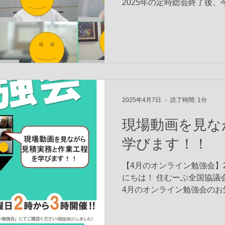
2025年の定時総会終了後
ました。 (参加者)：降籏(
津、宮高、宮高三千代、宮㟢 (
2025年4月7日
読了時間: 1分
現場動画を見な
学びます！！
【4月のオンライン勉強会】202
にちは！ 住むーぶ全国協議
4月のオンライン勉強会のお知らせです！
------------------------...