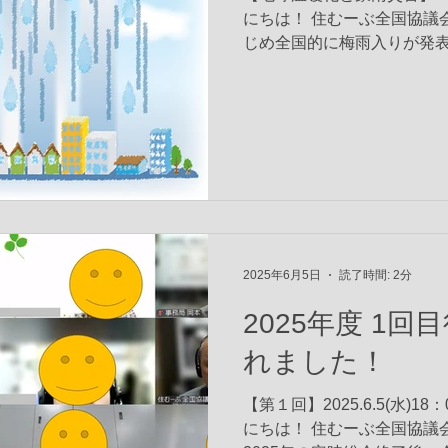
にちは！ 住むーぶ全国協議
じめ全国的に梅雨入りが発
続的な大雨が予想されてい
「想定外」の規模で頻発してい
2025年6月5日
読了時間: 2分
2025年度 1
れました！
【第１回】2025.6.5(水)1
にちは！ 住むーぶ全国協議