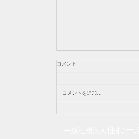
コメント
コメントを追加…
【緊急理事会】を開催しまし
た
住むー
一般社団法人