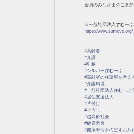
会員のみなさまのご参加
☆一般社団法人すむーぶ
https://www.sumove.org/
#高齢者
#介護
#引越
#シルバー住むーぶ
#高齢者の住環境を考え
#介護環境
#一般社団法人住むーぶ
#居住支援法人
#片付け
#そうじ
#超高齢社会
#健康寿命
#健康寿命をのばすお片