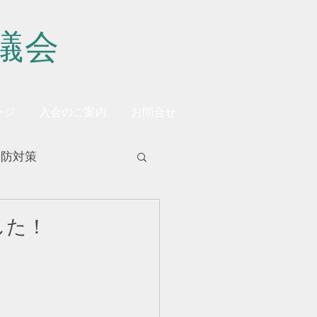
議会
ージ
入会のご案内
お問合せ
予防対策
した！