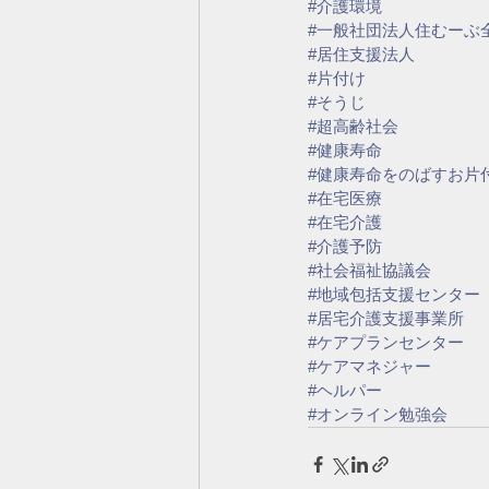
#介護環境
#一般社団法人住むーぶ
#居住支援法人
#片付け
#そうじ
#超高齢社会
#健康寿命
#健康寿命をのばすお片
#在宅医療
#在宅介護
#介護予防
#社会福祉協議会
#地域包括支援センター
#居宅介護支援事業所
#ケアプランセンター
#ケアマネジャー
#ヘルパー
#オンライン勉強会