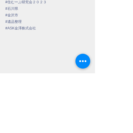
#
住むーぶ研究会２０２３
#石川県
#金沢市
#遺品整理
#ASK金澤株式会社
すべて表示
最新記事