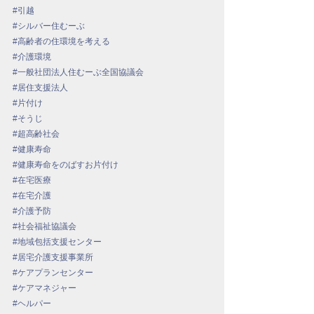
#引越
#シルバー住むーぶ
#高齢者の住環境を考える
#介護環境
#一般社団法人住むーぶ全国協議会
#居住支援法人
#片付け
#そうじ
#超高齢社会
#健康寿命
#健康寿命をのばすお片付け
#在宅医療
#在宅介護
#介護予防
#社会福祉協議会
#地域包括支援センター
#居宅介護支援事業所
#ケアプランセンター
#ケアマネジャー
#ヘルパー