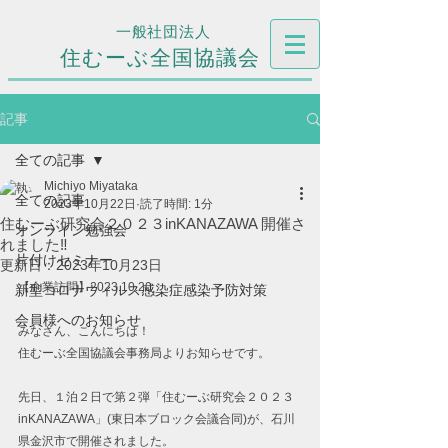
一般社団法人
住むーぶ全国協議会
記事
全ての記事
Michiyo Miyataka
全ての記事
2023年10月22日
読了時間: 1分
住むーぶ研究会２０２３inKANAZAWA 開催さ
オンライン勉強会
れました‼
片付けセミナー
更新日：
2023年10月23日
【企業訪問】2023.10.20
新型コロナウィルス感染症感染予防対策
会員様へのお知らせ
みなさん、こんにちは！
住むーぶ全国協議会事務局よりお知らせです。
先日、１泊２日で第２弾「住むーぶ研究会２０２３
inKANAZAWA」(東日本ブロック会議合同)が、石川
県金沢市で開催されました。