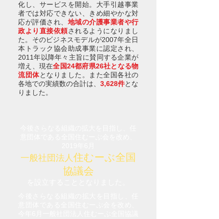
化し、サービスを開始。大手引越事業
者では対応できない、きめ細やかな対
応が評価され、
地域の介護事業者や行
政より直接依頼
されるようになりまし
た。そのビジネスモデルが2007年全日
本トラック協会助成事業に認定され、
2011年以降年々主旨に賛同する企業が
増え、現在
全国24都府県26社となる物
流団体
となりました。また全国各社の
各地での実績数の合計は、
3,628件
とな
りました。
今後さらなる組織の拡大を目指し、任
意団体である全国住むーぶ会を改め、
2019年6月
住むーぶ全国
一般社団法人
協議会
を設立することとなりました。
今後さらなる組織の拡大を目指し、任
意団体である全国住むーぶ会を改め、
今年6月一般社団法人住むーぶ全国協議