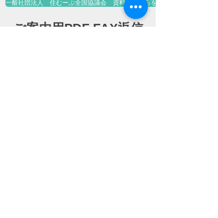
一般社団法人 住むーぶ全国協議会 資料はこちらをクリック
ご案内用PDF FAX返信
用紙のダウンロードは
↓この下のアイコンを
クリックしてください
↓
ご案内
PDF
FAX返信用紙