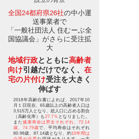
全国24都府県26社
の中小運
送事業者で
「一般社団法人 住むーぶ全
国協議会」がさらに受注拡
大
地域行政
とともに
高齢者
向け
引越だけでなく、
在
宅の片付け
受注を大きく
伸ばす
2018年高齢白書によれば、2017年10
月１日現在、65歳以上の高齢者人口は
3,515万人となり、総人口に占める割合
（高齢化率）も
27.7％
となりました。
また
健康寿命は男女それぞれ、72.14
歳、74.79歳
で、平均寿命はそれぞれ
80.98歳、87.14歳となり、約
10年間は
介護が必要
な現状があります。一方