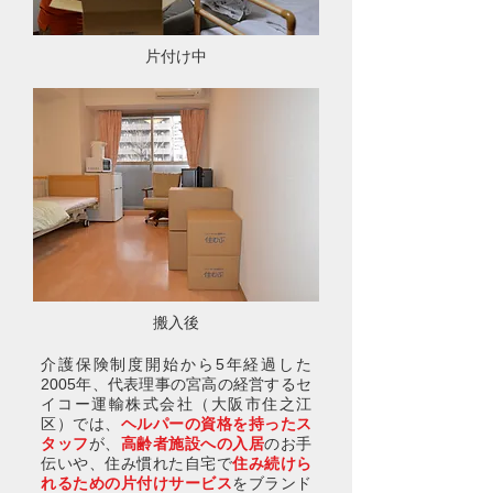
片付け中
搬入後
介護保険制度開始から5年経過した
2005年、代表理事の宮高の経営するセ
イコー運輸株式会社（大阪市住之江
区）では、
ヘルパーの資格を持ったス
タッフ
が、
高齢者施設への入居
のお手
伝いや、住み慣れた自宅で
住み続けら
れるための片付けサービス
をブランド