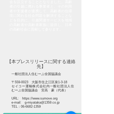
会を設立することとなりました。高齢
者の引越に携わる事業者と、その利用
者や支援者が連携して、高齢者の住環
境に関わる社会問題を解決することな
どを目的に、引越関連サービスを地域
の高齢者や高齢者家族に提供し、日本
の高齢社会に貢献して参ります。
【本プレスリリースに関する連絡
先】
一般社団法人住むーぶ全国協議会
〒559-0023 大阪市住之江区泉1-3-18
セイコー運輸株式会社内一般社団法人住
むーぶ全国協議会 宮高 豪（代表）
URL:
https://www.sumove.org
e-mail:
g-miyataka@1359.co.jp
TEL：06-6682-1359