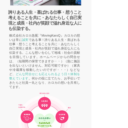
誇りある人生・喜ばれる仕事・想うこと
考えることを共に・あなたらしく自己実
現と成長・社内が笑顔で溢れ身近な人に
も伝染する。
株式会社カロカ急配『MovingKaroQ』カロカの想
いは常に
誠実
である事！誇りある人生・喜ばれる
仕事・想うこと考えることを共に・あなたらしく
自己実現と成長・社内が笑顔で溢れ身近な人にも
伝染する。こんな想いを心して地域：社会の貢献
を目指しています。ホームページからの問合せ
は、（短期間の保管できますか・・）（急に施設
を出ないといけません、対応可能ですか）（家具
や冷蔵庫を移動したいのですが・・・）などな
ど、
どんな問合せにも応えられるよう日々体制を
整えています
。何かの役に立てたら、お手伝いで
きたらと社員一丸となり、カロカの想いを共有し
てます。