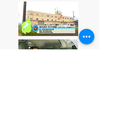
ドライバー 清水美幸さん
一般社団法人 住むーぶ全国協議会
で得られること！それは・・・・
運送業界の同業者同士の横繋がりの強み・今の時代
に合った事業展開・仲間の協力体制・収益に繋がる
ノウハウ研修・これからも起こりうる諸問題解決策
提案等様々な知識や知恵を得ることは感じていま
す。少子高齢化社会に向けて先取りのレールを引い
たのが、一般社団法人住むーぶ協議会です。共に共