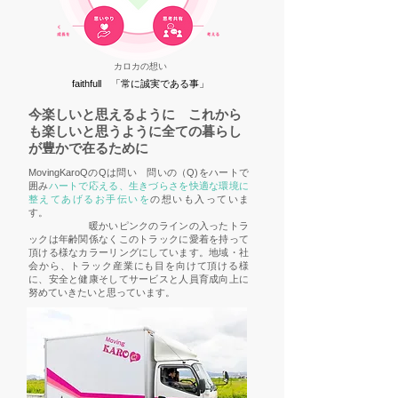
カロカの想い
faithfull 「常に誠実である事」
今楽しいと思えるように これから
も楽しいと思うように全ての暮らし
が豊かで在るために
MovingKaroQのQは問い 問いの（Q)をハートで
囲み
ハートで応える、生きづらさを快適な環境に
整えてあげるお手伝いを
の想いも入っていま
す。
暖かいピンクのラインの入ったトラ
ックは年齢関係なくこのトラックに愛着を持って
頂ける様なカラーリングにしています。地域・社
会から、トラック産業にも目を向けて頂ける様
に、安全と健康そしてサービスと人員育成向上に
努めていきたいと思っています。