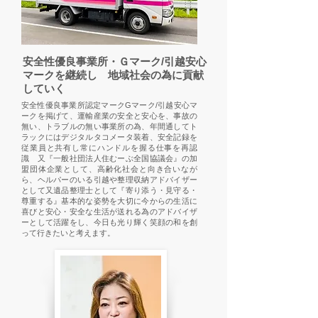
安全性優良事業所・Ｇマーク/引越安心
マークを継続し 地域社会の為に貢献
していく
安全性優良事業所認定マークGマーク/引越安心マ
ークを掲げて、運輸産業の安全と安心を、事故の
無い、トラブルの無い事業所の為、年間通してト
ラックにはデジタルタコメータ装着、安全記録を
従業員と共有し常にハンドルを握る仕事を再認
識 又『一般社団法人住むーぶ全国協議会』の加
盟団体企業として、高齢化社会と向き合いなが
ら、ヘルパーのいる引越や整理収納アドバイザー
として又遺品整理士として『寄り添う・見守る・
尊重する』基本的な姿勢を大切に今からの生活に
喜びと安心・安全な生活が送れる為のアドバイザ
ーとして活躍をし、今日も光り輝く笑顔の和を創
って行きたいと考えます。