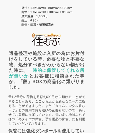
外寸：1,950mm×1,100mm×2,100mm
内寸：1,870mm×1,030mm×1,950mm
最大重量：1,000kg
耐圧：6トン
耐熱・耐震・被覆構造体
遺品整理や施設に入所の為にお片付
けをしている時、必要な物と不要な
物、処分すべきかわからない物が出
た時に、
一時的に保管してくれる所
が無いか
とお客様に相談された事
が、「段」BOXの商品化に繋がりま
した。
畳1.2畳分の荷物を月額6,600円から預けることがで
きることもあり、ここから広がる新たなニーズに応
えることができました。また「タイムレンタル住む
ーぶ」との併用で持ち運びの必要もないので、あわ
せてお客様に提案しています。雪の多い地域ならで
はの「冬タイヤの保管、季節用品の保管」にも利用
していただいております。
保管には強化ダンボールを使用してい