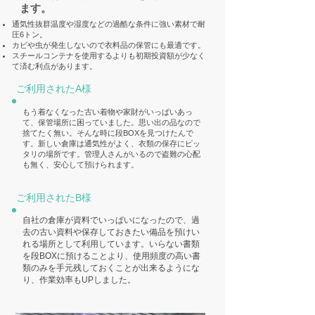
ます。
通気性抜群温度や湿度などの過酷な条件に強い素材で耐
圧6トン。
カビや虫が発生しないので衣料品の保管にも最適です。
スチールコンテナを使用するよりも初期投資額が少なく
て済む利点があります。
ご利用されたA様
もう着なくなった古い着物や家財がいっぱいあっ
て、保管場所に困っていました。思い出の品なので
捨てたく無い。そんな時に段BOXを見つけたんで
す。新しい倉庫は通気性がよく、衣類の保存にピッ
タリの場所です。管理人さんがいるので盗難の心配
も無く、安心して預けられます。
ご利用されたB様
自社の倉庫が資料でいっぱいになったので、過
去の古い資料や保存しておきたい備品を預けい
れる場所として利用しています。いらない書類
を段BOXに預けることより、使用頻度の高い書
類のみを手元残しておくことが出来るようにな
り、作業効率もUPしました。