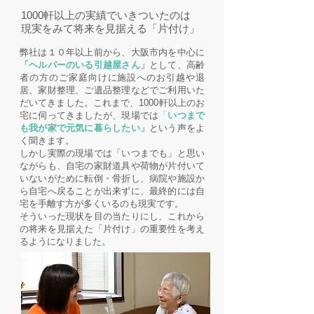
1000軒以上の実績でいきついたのは
現実をみて将来を見据える「片付け」
弊社は１０年以上前から、大阪市内を中心に
「ヘルパーのいる引越屋さん」
として、高齢
者の方のご家庭向けに施設へのお引越や退
居、家財整理、ご遺品整理などでご利用いた
だいてきました。これまで、1000軒以上のお
宅に伺ってきましたが、現場では
「
いつまで
も我が家で元気に暮らしたい」
という声をよ
く聞きます。
しかし実際の現場では「いつまでも」と思い
ながらも、自宅の家財道具や荷物が片付いて
いないがために転倒・骨折し、病院や施設か
ら自宅へ戻ることが出来ずに、最終的には自
宅を手離す方が多くいるのも現実です。
そういった現状を目の当たりにし、これから
の将来を見据えた「片付け」の重要性を考え
るようになりました。