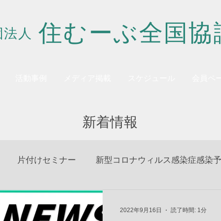
住むーぶ全国協
団法人
活動事例
メディア掲載
スケジュール
会員ペ
新着情報
片付けセミナー
新型コロナウィルス感染症感染
2022年9月16日
読了時間: 1分