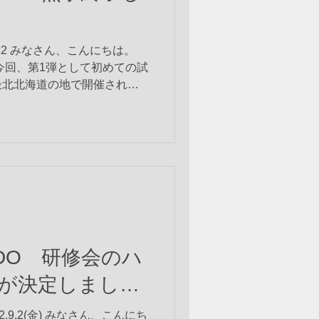
.12 みなさん、こんにちは。
今回、第1弾として初めての試
最北北海道の地で開催されま
かけて(有志は9/8に秋田からス
修会と充実した内...
AIDO 研修会のハ
が決定しまし
.9.2(金) みなさん、こんにち