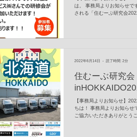
は。 事務局よりお知らせです。 
される「住むーぶ研究会2022
9/10(土)に開かれる三和
が、オンライン(ZOOM)...
2022年6月14日
読了時間: 2分
住むーぶ研究会
inHOKKAIDO
【事務局よりお知らせ】2022.
ちは！ 事務局よりお知らせ
ご協力いただきありがとうご
さまには、これまで、総会
イン勉強会などにご参加い