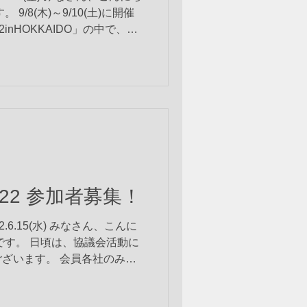
9/8(木)～9/10(土)に開催
inHOKKAIDO」の中で、
物流サービス㈱さん主催の研修会
2022 参加者募集！
6.15(水) みなさん、こんに
です。 日頃は、協議会活動に
ざいます。 会員各社のみな
を始めブロック会議やオンラ
ただく事で学びを得る機会や