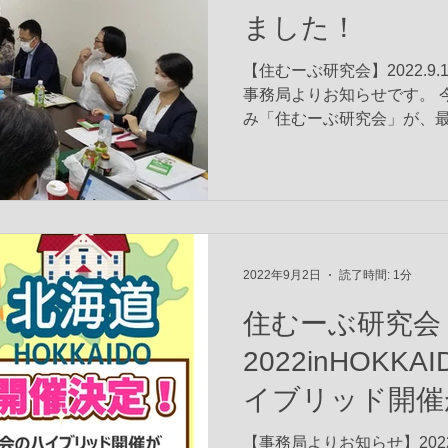
ました！
【住むーぶ研究会】2022.9
事務局よりお知らせです。 
み「住むーぶ研究会」が、
した。 行程は9/9～9/10に
タート)、ゴルフ～懇親会～研
2022年9月2日
読了時間: 1分
住むーぶ研究会
2022inHOKK
イブリッド開催
た！
【事務局よりお知らせ】2022