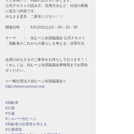
ストを用いて、内容のおさらいをします。
公式テキストの読み方、活用方法など、日頃の業務
に役立つ内容です。
みなさま是非、ご参加ください！！
開催日時　：　6月10日(土)15：00～16：30
テーマ　　：　住むーぶ全国協議会 公式テキスト
「高齢者のこれからの暮らしを考える」活用方法
会員のみなさまのご参加をお待ちしております！！
くわしくは、住むーぶ全国協議会事務局までお問合
せください。
☆一般社団法人住むーぶ全国協議会☆ 
https://www.sumove.org/
#高齢者
#介護
#引越
#シルバー住むーぶ
#高齢者の住環境を考える
#介護環境