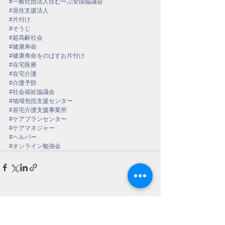
#一般社団法人住むーぶ全国協議会
#居住支援法人
#片付け
#そうじ
#超高齢社会
#健康寿命
#健康寿命をのばすお片付け
#在宅医療
#在宅介護
#介護予防
#社会福祉協議会
#地域包括支援センター
#居宅介護支援事業所
#ケアプランセンター
#ケアマネジャー
#ヘルパー
#オンライン勉強会
すべて表示
最新記事