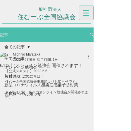
一般社団法人
住むーぶ全国協議会
記事
全ての記事
Michiyo Miyataka
全ての記事
2023年6月6日
読了時間: 1分
6/10(土)オンライン勉強会 開催されます！
オンライン勉強会
【公式テキスト】2023.6.6
片付けセミナー
みなさん、こんにちは！ 
住むーぶ全国協議会事務局よりお知らせです。
新型コロナウィルス感染症感染予防対策
来る6/10(土)、久々にオンライン勉強会が開催されま
会員様へのお知らせ
す。