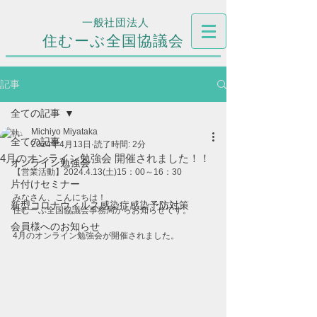
一般社団法人
住むーぶ全国協議会
記事
全ての記事
Michiyo Miyataka
全ての記事
2024年4月13日
読了時間: 2分
4月のオンライン勉強会 開催されました！！
オンライン勉強会
【営業活動】2024.4.13(土)15：00～16：30
片付けセミナー
みなさん、こんにちは！
新型コロナウィルス感染症感染予防対策
住むーぶ全国協議会事務局からお知らせです。
会員様へのお知らせ
4月のオンライン勉強会が開催されました。