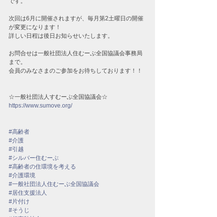
です。
次回は6月に開催されますが、毎月第2土曜日の開催
が変更になります！
詳しい日程は後日お知らせいたします。
お問合せは一般社団法人住むーぶ全国協議会事務局
まで。
会員のみなさまのご参加をお待ちしております！！
☆一般社団法人すむーぶ全国協議会☆
https://www.sumove.org/
#高齢者
#介護
#引越
#シルバー住むーぶ
#高齢者の住環境を考える
#介護環境
#一般社団法人住むーぶ全国協議会
#居住支援法人
#片付け
#そうじ