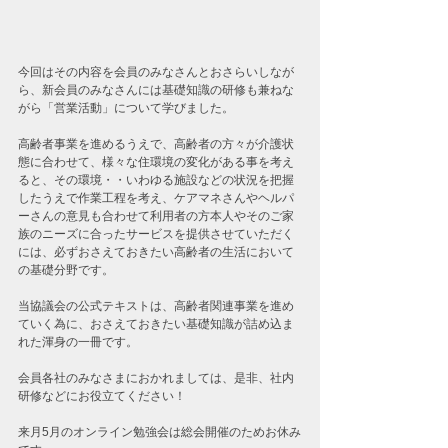
今回はその内容を会員のみなさんとおさらいしなが
ら、新会員のみなさんには基礎知識の研修も兼ねな
がら「営業活動」について学びました。
高齢者事業を進めるうえで、高齢者の方々が介護状
態に合わせて、様々な住環境の変化がある事を考え
ると、その環境・・いわゆる施設などの状況を把握
したうえで作業工程を考え、ケアマネさんやヘルパ
ーさんの意見も合わせて利用者の方本人やそのご家
族のニーズに合ったサービスを提供させていただく
には、必ずおさえておきたい高齢者の生活において
の基礎分野です。
当協議会の公式テキストは、高齢者関連事業を進め
ていく為に、おさえておきたい基礎知識が詰め込ま
れた渾身の一冊です。
会員各社のみなさまにおかれましては、是非、社内
研修などにお役立てください！
来月5月のオンライン勉強会は総会開催のためお休み