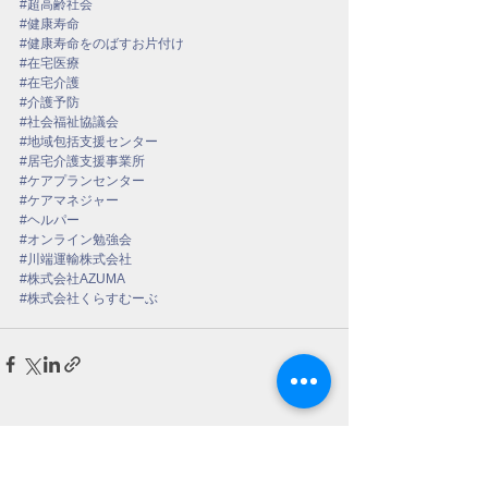
#超高齢社会
#健康寿命
#健康寿命をのばすお片付け
#在宅医療
#在宅介護
#介護予防
#社会福祉協議会
#地域包括支援センター
#居宅介護支援事業所
#ケアプランセンター
#ケアマネジャー
#ヘルパー
#オンライン勉強会
#川端運輸株式会社
#株式会社AZUMA
#株式会社くらすむーぶ
すべて表示
最新記事