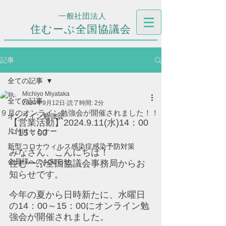
一般社団法人
住むーぶ全国協議会
記事
全ての記事
Michiyo Miyataka
全ての記事
2024年9月12日
読了時間: 2分
９月のオンライン勉強会が開催されました！！
オンライン勉強会
【営業活動】2024.9.11(水)14：00
片付けセミナー
～15：00
新型コロナウィルス感染症感染予防対策
みなさん、こんにちは！
会員様へのお知らせ
住むーぶ全国協議会事務局からお
知らせです。
今年の夏から日時新たに、水曜日
の14：00～15：00にオンライン勉
強会が開催されました。