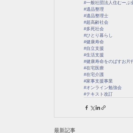
#一般社団法人住むーぶ
#遺品整理
#遺品整理士
#超高齢社会
#多死社会
#ひとり暮らし
#健康寿命
#自立支援
#生活支援
#健康寿命をのばすお片
#在宅医療
#在宅介護
#家事支援事業
#オンライン勉強会
#テキスト改訂
最新記事