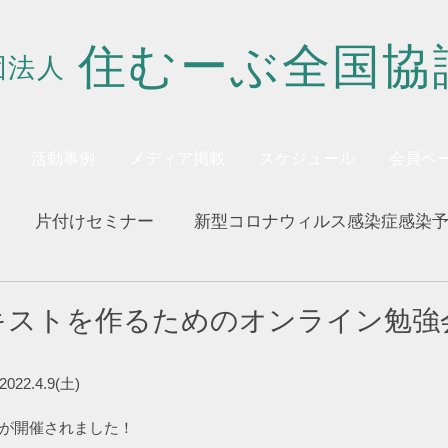
住むーぶ全国協
団法人
活動事例
メディア掲載
スケジュール
会員ペ
片付けセミナー
新型コロナウィルス感染症感染
キストを作るためのオンライン勉強
！
2.4.9(土)
が開催されました！