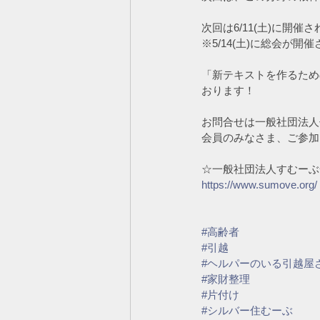
次回は6/11(土)に開催
※5/14(土)に総会が
「新テキストを作るための
おります！
お問合せは一般社団法人
会員のみなさま、ご参加
☆一般社団法人すむーぶ
https://www.sumove.org/
#高齢者
#引越
#ヘルパーのいる引越屋
#家財整理
#片付け
#シルバー住むーぶ