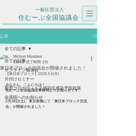
一般社団法人
住むーぶ全国協議会
記事
全ての記事
Michiyo Miyataka
全ての記事
3月4日
読了時間: 2分
東日本ブロック交流会が開催されました！
オンライン勉強会
【東日本ブロック】2026.3.4(月)
片付けセミナー
みなさん、こんにちは！
新型コロナウィルス感染症感染予防対策
住むーぶ全国協議会事務局よりお知らせです。
会員様へのお知らせ
2月28日(土)、東京新橋にて「東日本ブロック交流
会」が開催されました！