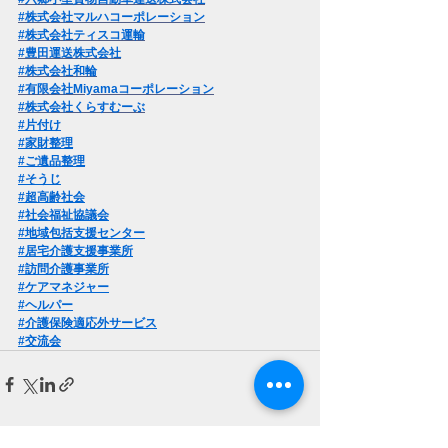
#株式会社マルハコーポレーション
#株式会社ティスコ運輸
#豊田運送株式会社
#株式会社和輪
#有限会社Miyamaコーポレーション
#株式会社くらすむーぶ
#片付け
#家財整理
#ご遺品整理
#そうじ
#超高齢社会
#社会福祉協議会
#地域包括支援センター
#居宅介護支援事業所
#訪問介護事業所
#ケアマネジャー
#ヘルパー
#介護保険適応外サービス
#
交流会