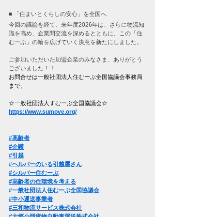
■ 「住まいとくらしの安心」を全国へ
今回の議論を経て、来年度2026年は、さらに物流知
識を高め、企業間交流を深めるとともに、この「住
むーぶ」の輪を広げていく決意を新たにしました。
ご参加いただいた加盟企業のみなさま、ありがとう
ございました！！
お問合せは一般社団法人住むーぶ全国協議会事務局
まで。
☆一般社団法人すむーぶ全国協議会☆
https://www.sumove.org/
#高齢者
#介護
#引越
#ヘルパーのいる引越屋さん
#シルバー住むーぶ
#高齢者の住環境を考える
#一般社団法人住むーぶ全国協議会
#中小運送事業者
#三和物流サービス株式会社
#六郷小型貨物自動車運送株式会社