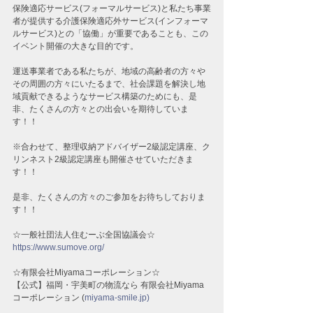
保険適応サービス(フォーマルサービス)と私たち事業
者が提供する介護保険適応外サービス(インフォーマ
ルサービス)との「協働」が重要であることも、この
イベント開催の大きな目的です。
運送事業者である私たちが、地域の高齢者の方々や
その周囲の方々にいたるまで、社会課題を解決し地
域貢献できるようなサービス構築のためにも、是
非、たくさんの方々との出会いを期待していま
す！！
※合わせて、整理収納アドバイザー2級認定講座、ク
リンネスト2級認定講座も開催させていただきま
す！！
是非、たくさんの方々のご参加をお待ちしておりま
す！！
☆一般社団法人住むーぶ全国協議会☆
https://www.sumove.org/
☆有限会社Miyamaコーポレーション☆
【公式】福岡・宇美町の物流なら 有限会社Miyama
コーポレーション (
miyama-smile.jp
)