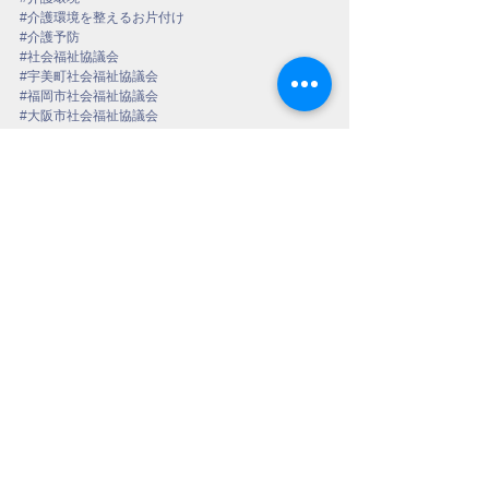
#介護環境を整えるお片付け
#介護予防
#社会福祉協議会
#宇美町社会福祉協議会
#福岡市社会福祉協議会
#大阪市社会福祉協議会
#地域包括支援センター
#居宅介護支援事業所
#ケアプランセンター
#ケアマネジャー
#ヘルパー
#介護従事者向けセミナー
#福岡県
#福岡県糟屋郡宇美町
すべて表示
最新記事