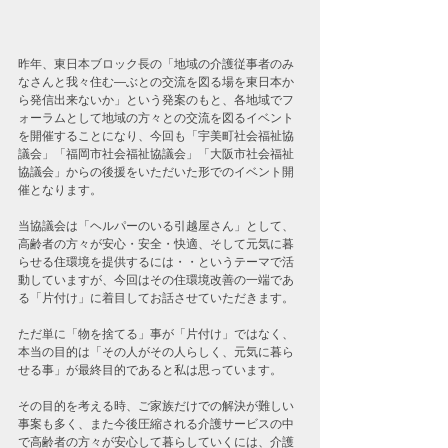
昨年、東日本ブロック長の「地域の介護従事者のみ
なさんと我々住む―ぶとの交流を図る場を東日本か
ら発信出来ないか」という発案のもと、各地域でフ
ォーラムとして地域の方々との交流を図るイベント
を開催することになり、今回も「宇美町社会福祉協
議会」「福岡市社会福祉協議会」「大阪市社会福祉
協議会」からの後援をいただいた形でのイベント開
催となります。
当協議会は「ヘルパーのいる引越屋さん」として、
高齢者の方々が安心・安全・快適、そして元気に暮
らせる住環境を提供するには・・というテーマで活
動していますが、今回はその住環境改善の一端であ
る「片付け」に着目してお話させていただきます。
ただ単に「物を捨てる」事が「片付け」ではなく、
本当の目的は「その人がその人らしく、元気に暮ら
せる事」が最終目的であると私は思っています。
その目的を考える時、ご家族だけでの解決が難しい
事案も多く、また今後圧縮される介護サービスの中
で高齢者の方々が安心して暮らしていくには、介護