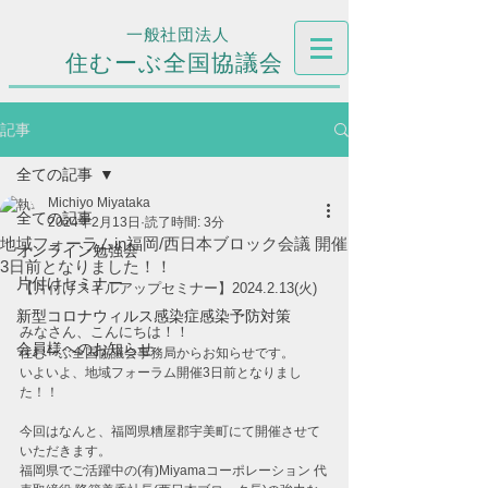
一般社団法人
住むーぶ全国協議会
記事
全ての記事
Michiyo Miyataka
全ての記事
2024年2月13日
読了時間: 3分
地域フォーラムin福岡/西日本ブロック会議 開催
オンライン勉強会
3日前となりました！！
片付けセミナー
【片付けスキルアップセミナー】2024.2.13(火)
新型コロナウィルス感染症感染予防対策
みなさん、こんにちは！！
会員様へのお知らせ
住むーぶ全国協議会事務局からお知らせです。
いよいよ、地域フォーラム開催3日前となりまし
た！！
今回はなんと、福岡県糟屋郡宇美町にて開催させて
いただきます。
福岡県でご活躍中の(有)Miyamaコーポレーション 代