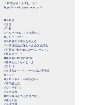
☆株式会社くらすむーぶ☆
https://www.kurasumove.com/
#高齢者
#介護
#引越
#ヘルパーのいる引越屋さん
#シルバー住むーぶ
#高齢者の住環境を考える
#一般社団法人住むーぶ全国協議会
#有限会社Miyamaコーポレーション
#株式会社三共
#株式会社BrightFuture
#株式会社くらすむーぶ
#片付け
#整理収納アドバイザー2級認定講座
#そうじ
#クリンネスト2級認定講座
#超高齢社会
#ひとり暮らし
#健康寿命
#健康寿命をのばすお片付け
#在宅介護
#介護環境