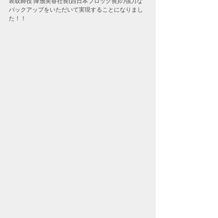
表取締役 降籏美香社長(西日本ブロック長)の強力な
バックアップをいただいて実現することになりまし
た！！