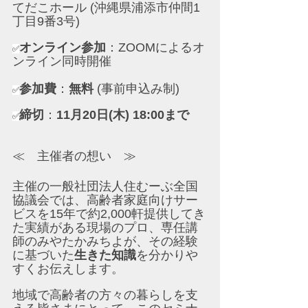
てだこホール (沖縄県浦添市仲間1
丁目9番3号)
オンライン参加
：ZOOMによるオ
✅
ンライン同時開催
参加費
：
無料
 (事前申込み制)
✅
締切
：
11月20日(木) 18:00まで
✅
≪　主催者の想い　≫
主催の一般社団法人住むーぶ全国
協議会では、高齢者家庭向けサー
ビスを15年で約2,000軒提供してき
た実績がある現場のプロ、専任講
師のみやたかみちよが、その経験
に基づいた
生きた知識
を分かりや
すくお伝えします。
地域で高齢者の方々の暮らしを支