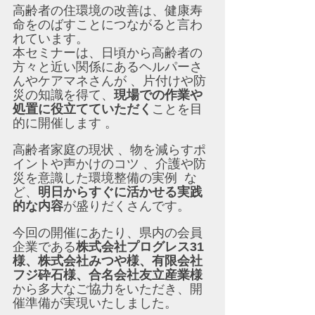
高齢者の住環境の改善は、健康寿
命をのばすことにつながると言わ
れています。
本セミナーは、日頃から高齢者の
方々と近い関係にあるヘルパーさ
んやケアマネさんが 、片付けや防
災の知識を得て、
現場での作業や
処置に役立てていただく
ことを目
的に開催します 。
高齢者家庭の現状 、物を減らすポ
イントや声かけのコツ 、介護や防
災を意識した環境整備の実例  な
ど、
明日からすぐに活かせる実践
的な内容
が盛りだくさんです。
今回の開催にあたり、県内の会員
企業である
株式会社プログレス31
様、株式会社みつや様、有限会社
フジ砕石様、合名会社友立産業様
から多大なご協力をいただき、開
催準備が実現いたしました。