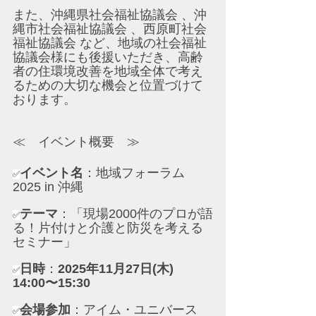
また、沖縄県社会福祉協議会 、沖
縄市社会福祉協議会 、西原町社会
福祉協議会 など、地域の社会福祉
協議会様にも後援いただき、高齢
者の住環境改善を地域全体で考え
るための大切な機会と位置づけて
おります。
≪　イベント概要　≫
イベント名
：地域フォーラム
✅
2025 in 沖縄
テーマ
：「現場2000件のプロが語
✅
る！片付けと介護と防災を考える
セミナー」
日時
：
2025年11月27日(木) 
✅
14:00〜15:30
会場参加
：アイム・ユニバース 
✅