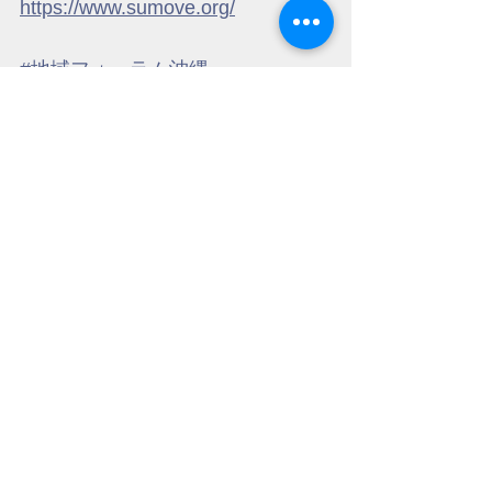
https://www.sumove.org/
#地域フォーラム沖縄
#
一般社団法人住むーぶ全国協議会
#高齢者
#介護
#引越
#ヘルパーのいる引越屋さん
#片付け
#片付けと介護と防災
#超高齢社会
#健康寿命をのばすお片付け
#介護環境整理
#社会福祉協議会
#地域包括支援センター
#居宅介護支援事業所
#訪問介護事業所
#ケアマネジャー
#ヘルパー
#介護保険適応外サービス
#介護従事者向けセミナー
#沖縄県