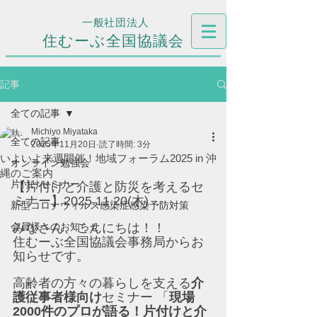
一般社団法人
住むーぶ全国協議会
記事
全ての記事
Michiyo Miyataka
全ての記事
2025年11月20日
読了時間: 3分
いよいよ来週開催！地域フォーラム2025 in 沖
オンライン勉強会
縄のご案内
片付けセミナー
【片付けと介護と防災を考えるセ
ミナー】2025.11.20(木)
新型コロナウィルス感染症感染予防対策
会員様へのお知らせ
みなさん、こんにちは！！
住むーぶ全国協議会事務局からお
知らせです。
高齢者の方々の暮らしを支える
介
護従事者様向け
セミナー 「
現場
2000件のプロが語る！片付けと介