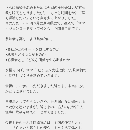
さらに議論を深めるために今回の検討会は大変有意
義な時間となりましたが、「もっと時間をかけて深
く議論したい」という声も多く上がりました。
そのため、2026年9月に新潟県にて、改めて「2035
ビジョンロードマップ検討会」を開催予定です。
参加者を募り、より具体的に、
●各社がどのルートを強化するのか
●地域とどうつながるのか
●協議会としてどんな価値を生み出すのか
を掘り下げ、2035年ビジョン実現に向けた具体的な
行動指針づくりを進めていきます。
最後に、ご参加いただきました皆さま、本当にあり
がとうございました。
事務局として至らない点や、行き届かない部分もあ
ったかと思いますが、皆さまのご協力のおかげで、
無事に総会を終えることができました。
今後も住むーぶ全国協議会は、全国の仲間ととも
に、「住まいと暮らしの安心」を支える団体とし