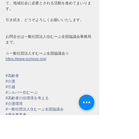
て、地域社会に必要とされる活動を進めてまいりま
す。
引き続き、どうぞよろしくお願いいたします。
お問合せは一般社団法人住むーぶ全国協議会事務局
まで。
☆一般社団法人すむーぶ全国協議会☆
https://www.sumove.org/
#高齢者
#介護
#引越
#シルバー住むーぶ
#高齢者の住環境を考える
#介護環境
#一般社団法人住むーぶ全国協議会
#運送事業者
#片付け
#そうじ
#超高齢社会
#健康寿命