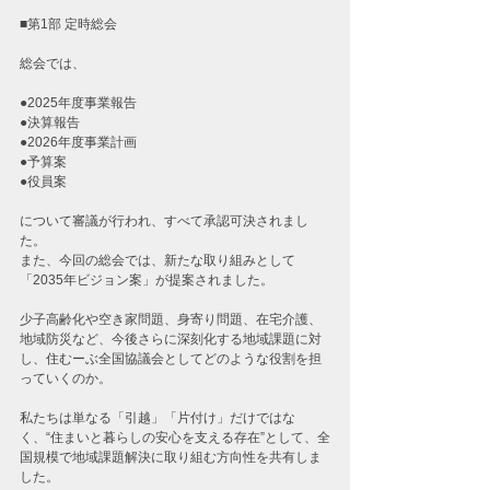
■第1部 定時総会
総会では、
●2025年度事業報告
●決算報告
●2026年度事業計画
●予算案
●役員案
について審議が行われ、すべて承認可決されまし
た。
また、今回の総会では、新たな取り組みとして
「2035年ビジョン案」が提案されました。
少子高齢化や空き家問題、身寄り問題、在宅介護、
地域防災など、今後さらに深刻化する地域課題に対
し、住むーぶ全国協議会としてどのような役割を担
っていくのか。
私たちは単なる「引越」「片付け」だけではな
く、“住まいと暮らしの安心を支える存在”として、全
国規模で地域課題解決に取り組む方向性を共有しま
した。