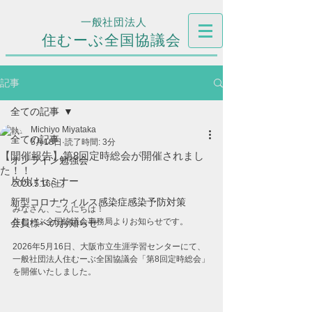
一般社団法人
住むーぶ全国協議会
記事
全ての記事
Michiyo Miyataka
全ての記事
5月18日
読了時間: 3分
【開催報告】第8回定時総会が開催されまし
オンライン勉強会
た！！
片付けセミナー
2026.5.16(土)
新型コロナウィルス感染症感染予防対策
みなさん、こんにちは！
住むーぶ全国協議会事務局よりお知らせです。
会員様へのお知らせ
2026年5月16日、大阪市立生涯学習センターにて、
一般社団法人住むーぶ全国協議会「第8回定時総会」
を開催いたしました。